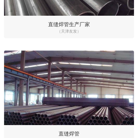
直缝焊管生产厂家
（天津友发）
直缝焊管