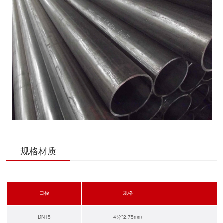
规格材质
口径
规格
DN15
4分*2.75mm
Q1