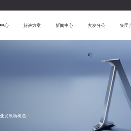
造业500强！
中心
解决方案
新闻中心
友发分公
集团
司
业发展新机遇！