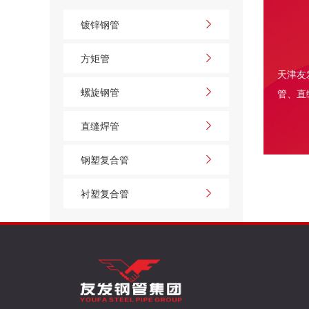
障
镀锌钢管
在建筑施工领域，脚手架是保障高空作业顺利
推进的核心支撑设施，其性能直接关乎施工效率与人员
方矩管
安全。友
天津友
螺旋钢管
管
、
直
直缝焊管
钢塑复合管
衬塑复合管