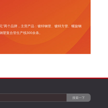
元”两个品牌，主营产品：
镀锌钢管
、
镀锌方管
、
螺旋钢
钢塑复合管生产线300余条。