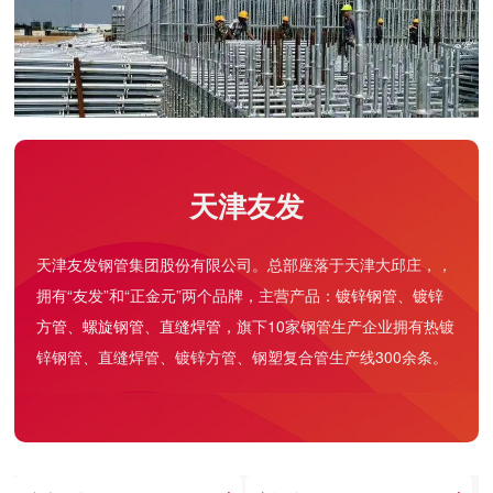
天津友发
天津友发钢管集团股份有限公司。总部座落于天津大邱庄，，
拥有“友发”和“正金元”两个品牌，主营产品：
镀锌钢管
、
镀锌
方管
、
螺旋钢管
、
直缝焊管
，旗下10家钢管生产企业拥有热镀
锌钢管、直缝焊管、镀锌方管、钢塑复合管生产线300余条。
友发盘扣脚手架管：建筑施工中的搭建效率与安全保障
在建筑施工领域，脚手架是保障高空作业顺利推进的
核心支撑设施，其性能直接关乎施工效率与人员安全。友