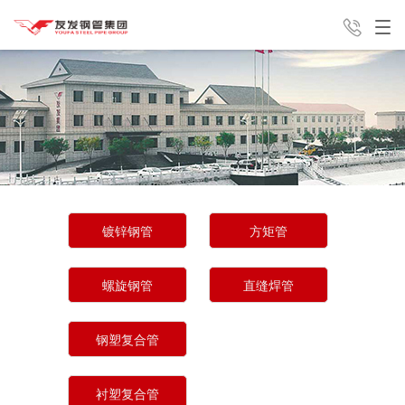
产品中心
解决方案
新闻中心
销售咨询电话
友发分公
集团介绍
联系我们
13821762813
镀锌钢管
方矩管
司
螺旋钢管
直缝焊管
钢塑复合管
衬塑复合管