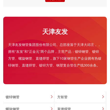
天津友发
天津友发钢管集团股份有限公司。总部座落于天津大邱庄，，
拥有“友发”和“正金元”两个品牌，主营产品：
镀锌钢管
、
镀锌
方管
、
螺旋钢管
、
直缝焊管
，旗下10家钢管生产企业拥有热镀
锌钢管、直缝焊管、镀锌方管、钢塑复合管生产线300余条。
镀锌钢管
方矩管
螺旋钢管
直缝焊管