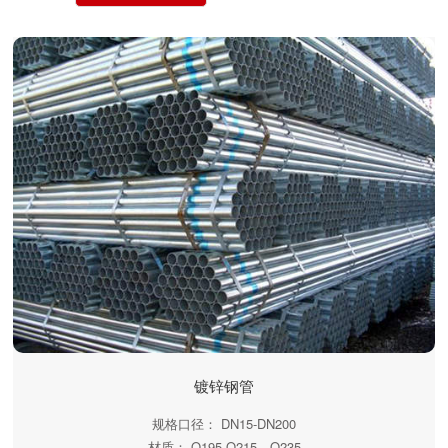
镀锌钢管
规格口径： DN15-DN200
材质： Q195-Q215、Q235